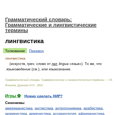
Грамматический словарь:
Грамматические и лингвистические
термины
лингвистика
Толкование
Перевод
лингвистика
(искусств, греч. слово от
лат.
lingua
«язык»). То же, что
языковедение
(см.), или языкознание.
Грамматический словарь: Грамматические и лингвистические термины. — М.:
Флинта
.
Дурново Н.Н.
.
2001
.
Игры ⚽
Нужно сделать НИР?
Синонимы
:
американистика
,
англистика
,
антропонимика
,
арабистика
,
арамеистика
,
арменистика
,
ассириология
,
африканистика
,