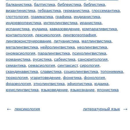
балканистика
,
балтистика
,
библеистика
,
библистика
,
византинистика
,
гебраистика
,
германистика
,
глоссемантика
,
глоттология
,
грамматика
,
графика
,
индианистика
,
индоевропеистика
,
интерлингвистика
,
иранистика
,
испанистика
,
иудаика
,
кавказоведение
,
компаративистика
,
контактология
,
лексикология
,
лингвогеография
,
лингвоконструирование
,
литуанистика
,
матлингвистика
,
металингвистика
,
нейролингвистика
,
неолингвистика
,
ономасиология
,
паралингвистика
,
психолингвистика
,
романистика
,
русистика
,
сабеистика
,
санскритология
,
семантика
,
семасиология
,
синтаксист
,
сирология
,
скандинавистика
,
славистика
,
социолингвистика
,
топонимика
,
тюркология
,
угаритоведение
,
фонетика
,
фонология
,
фразеология
,
этнолингвистика
,
эфиопистика
,
юдаика
,
юрислингвистика
,
языковедение
,
языкознание
,
японистика
лексикология
литературный язык