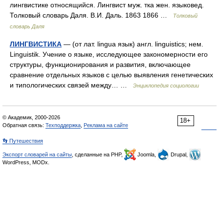
лингвистике относящийся. Лингвист муж. тка жен. языковед.
Толковый словарь Даля. В.И. Даль. 1863 1866 …
Толковый
словарь Даля
ЛИНГВИСТИКА
— (от лат. lingua язык) англ. linguistics; нем.
Linguistik. Учение о языке, исследующее закономерности его
структуры, функционирования и развития, включающее
сравнение отдельных языков с целью выявления генетических
и типологических связей между… …
Энциклопедия социологии
© Академик, 2000-2026
18+
Обратная связь:
Техподдержка
,
Реклама на сайте
👣 Путешествия
Экспорт словарей на сайты
, сделанные на PHP,
Joomla,
Drupal,
WordPress, MODx.